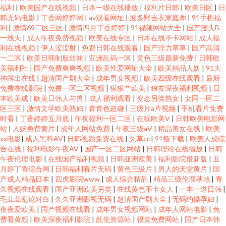
福利
|
欧美国产在线视频
|
日本一级在线播放
|
福利片日韩
|
欧美日区
|
日
韩无码电影
|
丁香网婷婷网
|
av观看网址
|
波多野吉衣家庭师
|
91手机福
利
|
激情69二区三区
|
激情四月丁香婷婷
|
91视频网站大全
|
国产漫头B
一线天
|
成人午夜免费视频
|
欧美在线专区
|
日本在线不卡网站
|
成人福
利在线视频
|
伊人涩涩射
|
免费日韩在线观看
|
国产浮力草草
|
国产高清
一二区
|
欧美日韩制服丝袜
|
亚洲乱码一区
|
黄色三级最新免费
|
日韩欧
美福利社
|
国产免费爽爽视频
|
欧美性爱网址大全
|
欧美精品人妖
|
91大
神露出在线
|
超清国产剧大全
|
成年男女视频
|
欧美四级在线观看
|
最新
免费在线影院
|
免费一区二区视频
|
狠狠艹欧美
|
狼友深夜福利视频
|
日
本欧美成
|
欧美日韩人与兽
|
成人福利观看
|
变态另类熟女
|
女同一区二
区三区
|
激情文学欧美熟妇
|
青青色超碰
|
三级片a片视频
|
手机看片免费
时看
|
丁香婷婷五月底
|
午夜福利一区二区
|
在线欧美V
|
日韩欧美电影网
站
|
人妖免费黄片
|
成年人网站免费
|
午夜三级aV
|
精品美女在线
|
欧美
xx电影
|
成人黑料AV
|
日韩视频免费在线
|
久草cn
|
91撸下载
|
欧美人成综
合在线
|
福利电影午夜AV
|
国产一区二区网站
|
日韩理论在线播放
|
日韩
午夜伦理电影
|
在线国产福利视频
|
日韩亚洲欧美
|
福利影院最新版
|
五
月婷丁香综合网
|
日韩福利看片无码
|
黄色三级片
|
男人的天堂黄片
|
国
产成人精品日本
|
四虎影院www
|
成人综合精品
|
精品三级伦理基地
|
青
久视频在线观看
|
国产亚洲欧美另类
|
在线黄色不卡女人
|
一本一道日韩
|
毛茸茸乱论对白
|
久久亚洲影视无码
|
超清国产剧大全
|
无码约操孕妇
|
夜夜爱欧美
|
国产视频在线看
|
成年男女视频网站
|
成年人网站电影
|
免
费看黄频
|
欧美深夜福利影院
|
乱伦资源站
|
很黄免费网站
|
国产日本韩