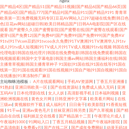
nginx
国产精品4区|国产精品51|国产精品51视频|国产精品6|国产精品66页|国
产精品6区|国产精品777|国产精品9|国产精品911|国产精品9191
青青草
欧美第一页|免费视频无码专区|豆花AV网站入口|97超碰在线免费|韩日色
色|豆花av网站|超碰日韩|欧美日韩精品国产|日韩AA电影院|国产区在线
观看
国产蜜臀久久|国产蜜臀影院|国产蜜臀在线|国产蜜臀在线观看|国产
蜜芽t|国产免费12|国产免费4P|国产免费99|国产免费999|国产免费AⅤ
91tv|91TVcom豆奶|91tvcoo永久免费|91TV澳洲|91TV澳洲华人|91tv
成人|91tv成人短视频|91TV成人片|91TV成人视频|91tv短视频
韩国在线
伦理电影|韩国在线伦理片|韩国在线免费电影|韩国在线免费观看|韩国在
线视频观看|韩国中文字幕电影|韩国主播av网站|韩国主播福利在线|韩国
主播青草视频|韩国主播青草种子
91国欲|91国在线|91国在线等|91国在
线第一页|91国在线观看|91国在线视频|91国自产啪|91国自视频|91国自
在线播放|91果冻制作厂麻豆
主站蜘蛛池模板：
A片在线观看网站
|
手机AV资源网
|
丁香五月亚洲播
|
91熟妇
|
亚洲日韩欧美一区
|
国产在线资源站
|
免费成人插入无码
|
亚洲
五码AV
|
日本伦理剧在线
|
女人人妖
|
高清影视手机
|
日本福利视频
|
亚
洲欧洲视频在线
|
黄色女片网
|
日韩亚洲中文字幕
|
欧美看片网站
|
在线
三级av
|
黄视频软件下载
|
成人福利片
|
日日肏干
|
欧美影院
|
91香蕉短视
频
|
91干㎜
|
亚洲av黄色毛片
|
丝袜亚洲日韩另类
|
国产久草视频
|
国产精
品自在自线
|
福利姬足交在线看
|
国产精品第十二页
|
午夜理论片成人
|
午夜福利1000
|
91网站入口
|
丁香五月精品视频
|
国产午夜福利影院
|
国
产高清电影
|
免费看v片
|
国产在线二区
|
国产成年免费网站
|
动漫无码18