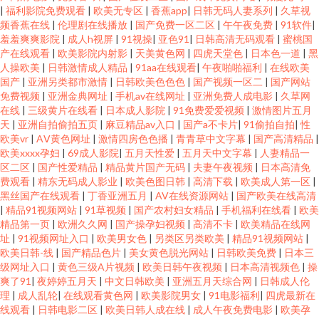
|
福利影院免费观看
|
欧美无专区
|
香蕉app
|
日韩无码人妻系列
|
久草视
频香蕉在线
|
伦理剧在线播放
|
国产免费一区二区
|
午午夜免费
|
91软件
|
羞羞爽爽影院
|
成人h视屏
|
91视操
|
亚色91
|
日韩高清无码观看
|
蜜桃国
产在线观看
|
欧美影院内射影
|
天美黄色网
|
四虎天堂色
|
日本色一道
|
黑
人操欧美
|
日韩激情成人精品
|
91aa在线观看
|
午夜啪啪福利
|
在线欧美
国产
|
亚洲另类都市激情
|
日韩欧美色色色
|
国产视频一区二
|
国产网站
免费视频
|
亚洲金典网址
|
手机av在线网址
|
亚洲免费人成电影
|
久草网
在线
|
三级黄片在线看
|
日本成人影院
|
91免费爱爱视频
|
激情图片五月
天
|
亚洲自拍偷拍五页
|
麻豆精品av入口
|
国产a不卡片
|
91偷拍自拍
|
性
欧美vr
|
AⅤ黄色网址
|
激情四房色色播
|
青青草中文字幕
|
国产高清精品
|
欧美xxxx孕妇
|
69成人影院
|
五月天性爱
|
五月天中文字幕
|
人妻精品一
区二区
|
国产性爱精品
|
精品黄片国产无码
|
夫妻午夜视频
|
日本高清免
费观看
|
精东无码成人影业
|
欧美色图日韩
|
高清下载
|
欧美成人第一区
|
黑丝国产在线观看
|
丁香亚洲五月
|
AV在线资源网站
|
国产欧美在线高清
|
精品91视频网站
|
91草视频
|
国产农村妇女精品
|
手机福利在线看
|
欧美
精品第一页
|
欧洲久久网
|
国产操孕妇视频
|
高清不卡
|
欧美精品在线网
址
|
91视频网址入口
|
欧美男女色
|
另类区另类欧美
|
精品91视频网站
|
欧美日韩-线
|
国产精品色片
|
美女黄色脱光网站
|
日韩欧美免费
|
日本三
级网址入口
|
黄色三级A片视频
|
欧美日韩午夜视频
|
日本高清视频色
|
操
爽了91
|
夜婷婷五月天
|
中文日韩欧美
|
亚洲五月天综合网
|
日韩成人伦
理
|
成人乱轮
|
在线观看黄色网
|
欧美影院男女
|
91电影福利
|
四虎最新在
线观看
|
日韩电影二区
|
欧美日韩人成在线
|
成人午夜免费电影
|
欧美孕