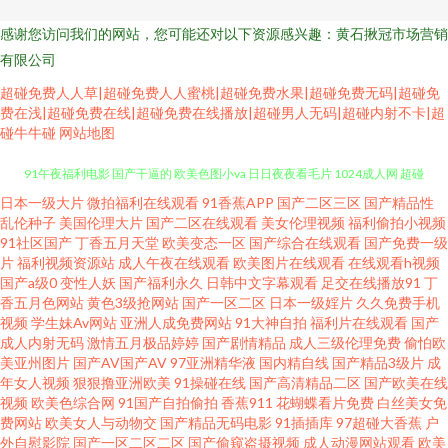
感谢您访问我们的网站，您可能还对以下资源感兴趣：黄石揪冠市场营销
有限公司
超碰免费人人草|超碰免费人人蜜桃|超碰免费水果|超碰免费无码|超碰免
费在浅|超碰免费在线|超碰免费在线播放|超碰男人无码|超碰内射不卡|超
碰牛牛碰
网站地图
日本一级大片
微拍福利在线观看
91香蕉APP
国产二区三区
国产精品性
午夜精品少妇 超碰资源总站 伊人久久青青草网 成人喷水www 美女主播自慰
乱伦种子
美国伦理大片
国产二区在线观看
美女伦理视频
福利偷拍小视频
91社区国产
丁香五月天堂
欧美变态一区
国产综合在线观看
国产免费一级
91午夜福利电影 国产干逼的 欧美色图小va 日日夜夜看毛片 1024成人网 超碰
片
福利视频资源站
成人午夜在线观看
欧美图片在线观看
在线观看h视频
国产a级0
变性人妖
国产福利永久
日韩中文字幕观看
足交在线播放91
丁
香五月色网站
黄色3级抢网站
国产一区二区
日本一级婬片
久久免费手机
人人爱爱 青青青操 在线观看淫国产 大香蕉伊人91 日韩黄通 91黄色废料 国产
视频
学生妹Av网站
亚洲人成免费网站
91大神自拍
福利片在线观看
国产
成人内射无码
激情五月极品婷婷
国产剧情精品
成人三级伦理免费
偷怕欧
HD女人 91精品高跟玉足 福利社黄色 欧美一级方 微拍福利五区 91性爰视频
美亚州图片
国产AV国产AV
97亚洲精华液
国内精自线
国产精品3级片
成
年女人视频
狠狠撸亚洲欧美
91操碰在线
国产高清精品二区
国产欧美在线
视频
欧美色综合网
91国产自拍偷拍
香蕉911
花蝴蝶看片免费
白丝美女免
韩国AV第一页 日本一本道影院 俺去也色网 另类口性交爱 先锋在线资源 AV影
费网站
欧美女人与动物交
国产精品无码电影
91插插库
97超碰大香蕉
户
外自慰影院
国产一区二区二区
国产偷窥盗摄视频
成人动漫网站观看
欧美