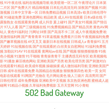
线
91午夜在线
福利在线视频导航
欧美喷潮一区二区
午夜理论片
日本第
二片区
国产免费大片
精品呦视频
日本乱伦高清无码
深夜国产视频
91刺
激视频
日本中文字幕一区
日韩免费精品视频
日本高清v
欧美日韩伦理午
夜
91碰超免费
亚洲色图网站
精品欧美
成人AV在线观看
日本a级在线
干
露脸熟女
在线观看黄色网
成人抖音
爰上碰91
国产美女91视频
国产情侣
片
97人人看
国产三级视频在线
91免费视频精品
国产精品另类
黄色AV网
站人
黄色91福利社
污网址18禁
国产高清不卡二区
成人午夜视频免费
欧
美激情福利网
国产青青青草
91草逼视频
免费看片日韩
午夜视频福利免费
国产嫩草视频在线
69叉叉叉
最新日本在线视频
日韩成人a
青青操91
五月
天婷婷
91短视频在线
国产在线观看的
白丝美女自慰网站
91福利免费视
频
加勒比91AV
91在线观看
黄网站av在线
国产视频
狠狠擼狠狠擼
91桃
色小视频
91激情
91干啪啪
青青操青青干
主播诱惑无码专区
欧美视频电
影
91播放
麻豆桃色网站
亚洲欧美国产另类
欧美伦理另类
国产刺激对白
在线观看91精品
欧美成年视频
操碰操揉
成人微拍福利导航
亚洲欧美国产
日韩
成年在线观看免费
岛国精品在线播放
狠狠撸第四色
欧美一页
女同
电影在线观看
91网国产尤物在
毛片网站黄色
狼人三级片
高清男同
国产
日韩伦理淫
成年免费视频
亚洲欧美中文视频
东京热亚洲色图
蜜桃成人超
碰网
91精品小视频
久草福利免费视影
五月天堂网
91小青蛙
502 Bad Gateway