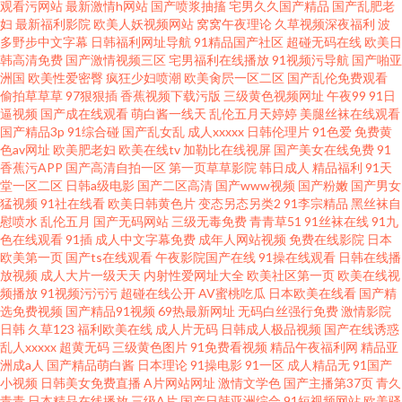
观看污网站
最新激情h网站
国产喷浆抽搐
宅男久久国产精品
国产乱肥老
妇
最新福利影院
欧美人妖视频网站
窝窝午夜理论
久草视频深夜福利
波
多野步中文字幕
日韩福利网址导航
91精品国产社区
超碰无码在线
欧美日
韩高清免费
国产激情视频三区
宅男福利在线播放
91视频污导航
国产啪亚
洲国
欧美性爱密臀
疯狂少妇喷潮
欧美肏屄一区二区
国产乱伦免费观看
偷拍草草草
97狠狠插
香蕉视频下载污版
三级黄色视频网址
午夜99
91日
逼视频
国产成在线观看
萌白酱一线天
乱伦五月天婷婷
美腿丝袜在线观看
国产精品3p
91综合碰
国产乱女乱
成人xxxxx
日韩伦理片
91色爱
免费黄
色av网址
欧美肥老妇
欧美在线tv
加勒比在线视屏
国产美女在线免费
91
香蕉污APP
国产高清自拍一区
第一页草草影院
韩日成人
精品福利
91天
堂一区二区
日韩a级电影
国产二区高清
国产www视频
国产粉嫩
国产男女
猛视频
91社在线看
欧美日韩黄色片
变态另态另类2
91李宗精品
黑丝袜自
慰喷水
乱伦五月
国产无码网站
三级无毒免费
青青草51
91丝袜在线
91九
色在线观看
91插
成人中文字幕免费
成年人网站视频
免费在线影院
日本
欧美第一页
国产ts在线观看
午夜影院国产在线
91操在线观看
日韩在线播
放视频
成人大片一级天天
内射性爱网址大全
欧美社区第一页
欧美在线视
频播放
91视频污污污
超碰在线公开
AV蜜桃吃瓜
日本欧美在线看
国产精
选免费视频
国产精品91视频
69热最新网址
无码白丝强行免费
激情影院
日韩
久草123
福利欧美在线
成人片无码
日韩成人极品视频
国产在线诱惑
乱人xxxxx
超黄无码
三级黄色图片
91免费看视频
精品午夜福利网
精品亚
洲成a人
国产精品萌白酱
日本理论
91操电影
91一区
成人精品无
91国产
小视频
日韩美女免费直播
A片网站网址
激情文学色
国产主播第37页
青久
青青
日本精品在线播放
三级A片
国产日韩亚洲综合
91短视频网站
欧美骚