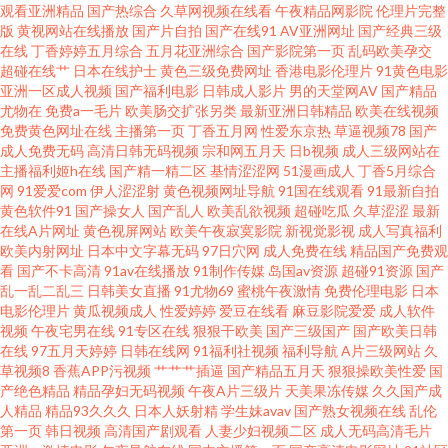
观看亚洲精品
国产热综合
久草网视频在线看
午夜精品网影院
伦理片完整
一级性爱a片 在线电影av 豆花日韩成人社区 欧美性爱va专区 AV午夜福利导航
版
黄视网站在线播放
国产片自拍
国产在线91
AV亚洲网址
国产经典三级
在线
丁香婷婷五月综合
五月花亚洲综合
国产影院第一页
乱码欧美孕交
老司机亚洲天堂 亚洲天堂色网站 浮力影院草 欧洲午夜福利片 91视频在线 含
超碰在线艹
日本在线护士
黄色三级免费网址
香港电影伦理片
91黄色电影
亚洲一区成人视频
国产福利电影
日韩成人影片
男的天堂网AV
国产精品
尤物在
免费a一毛片
欧美肠交扩张另类
最新亚洲日韩精品
欧美在线视频
羞草福利影院 三级片青青草 欧美射精视频 亚洲五夜剧场 国产又大 亚洲精品
免费黄色网址在线
主播第一页
丁香五月网
性爱东京热
草逼视频78
国产
成人免费无码
高清日韩无码视频
宗和网五月天
日b视频
成人三级网站在
露脸自拍 亚洲情色11 肏屄的av天堂 老湿机视频网站 影音AV资源站 福利视频
主播福利姬h在线
国产精一精二区
基情涩涩网
51漫画成人
丁香5月综合
网
91爱爱com
伊人涩涩射
黄色视频网址导航
91国在线观看
91最新自拍
黄色软件91
国产操女人
国产乱人
欧美乱欲视频
超碰吃瓜
久草涩涩
最新
合集 日韩www千色 精品蔬菜一区二区 欧美一级黄色A片 99福利网站 久久妻
在线A片网址
黄色视屏网站
欧美午夜寂寞影院
新视觉影视
成人写真福利
欧美内射网址
日本中文字幕无码
97日穴网
成人免费在线
精品国产免费观
天天碰电影 三级片av在线 AV白丝 麻豆毛片 人人爽人人爽 91免费视频观看 日
看
国产不卡高清
91av在线播放
91制作传媒
岛国av资源
超碰91资源
国产
乱一乱二乱三
日韩美女直播
91尤物69
蜜桃午夜激情
免费伦理电影
日本
电影伦理片
黄瓜视频成人
性爱婷婷
爱豆在线看
麻豆影院爱爱
成人软件
韩激情网址 操日韩国B 美女的胸18禁 亚洲色情一二区 韩国色视频区 色色天
视频
午夜宅男在线
91专区在线
狠狠干欧美
国产三级国产
国产欧美日韩
在线
97五月天婷婷
日韩在线网
91福利社视频
福利导航
A片三级网站
久
堂网 成人午夜伦理 日韩情色毛片 成人岛国网站 少妇在线导航社区 韩国美女
草视频8
香蕉APP污视频
艹艹艹插逼
国产精品五月天
狠狠操欧美性爱
国
产绝色精品
精品孕妇无码视频
午夜A片三级片
天美果冻传媒
久久国产成
人精品
精品93久久久
日本人妖射精
学生妹avav
国产熟女视频在线
乱伦
主播青草 在线电影AV天堂 韩国啊v网址 亚洲av含羞草 大香蕉VA大香蕉 欧美
第一页
韩日视频
高清国产剧观看
人妻少妇视频二区
成人无码高清毛片