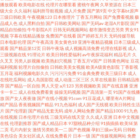
播放观看
欧美电影在线
伦理片在哪里看
蜜桃午夜网
久草资源在
日本三
免费网页 九一黄色免费网站 51人人超碰 久草视频国产 五月天另类小说 91新
级大全
久久福利
福利所导航视频
成人片免费
国产第9页
中文字幕bt原声
三级日韩欧美
午夜视频123
日本推理片
丁香五月网站
国产免费看视频
极
地址 韩国床上a级视频 日韩欧美a免费 www久久狼友 蜜桃操逼91 97视频在线
品成人色
成人黑料自拍
国产日韩欧美网站
国产无码av
老湿A片影院
国产
精品自拍偷拍
牛牛影院A片
日韩无码视频网站
都市激情变态另类
男女91
视频
字幕在线精品播放
免费国产在线看
国产婷婷五月天
无码传媒导航
观看 日韩欧美撸啊撸 俺去啦最新网址 老湿机午夜场福利 香蕉视频在线污 超
日本电影伦理
国产午夜高清
美女黄色18
亚洲午夜精品视频
日本三级成人
观看
国产精品第12页
日韩午夜场
成人视频高清免费
伦理在线影视
成人
碰久久综合 人人操人人摸超碰 AV豆花官网 伪娘91 韩日AV片 婷婷春色五月天
三级视频在线
91理论片
欧美日韩性爱福利
av午夜探花福利
精品毛片
久
久叉叉
另类人妖视频
欧美熟妇穴视频
丁香五月V国产
日韩黄色网址
豆花
福利视频
轮理片自拍偷拍
日韩欧美美女视频
欧美A级黄色影院
丁香影视
国产91传媒视频 日韩熟女成人 国产日逼免费视频 午夜福利性交 海角天涯人
五月花
福利视频电影久久
污污污污免费
91金典免费
欧美三级日本
成人
在线吃瓜网站
成人岛国影院
成人动漫二区三区
久草在线最新
日韩精品推
与兽 午夜成人AV福利 欧美喉奥在线 www大香蕉n 欧美另类丝袜自拍 91亚洲
荐
国产精品一区自拍
男人天堂
a片123
另类视频欧美
国产在线直播
亚洲
卡一卡二
成人在线免费看黄
操操无码视频
国产高清第一页
91国产在线播
放
国产女人夜夜做
国产在线小视频
91com
91豆花成人
哪里有A片网址
精品久久
精产国品
香蕉视频国产精品
91九色福利
成人国产无线视
欧美日韩性生活
片
国产伦理剧
国产精品无套无码
成年人网站免费
国产精品1000
91九色
在线视频
日本伦理片在线
三级无码在线天堂
久久成人亚洲
日本中文视频
在线
伦理剧推荐
国产成人精品日本
97甜桃品种介绍
91插插插
欧美SE第
二页
毛片内射女
激情另类欧美一二
国产色视频
孕妇三级av无码
日韩欧
美色综合
美女社区成人
在线免费看片
日本一级
国产传媒视频网站
免费