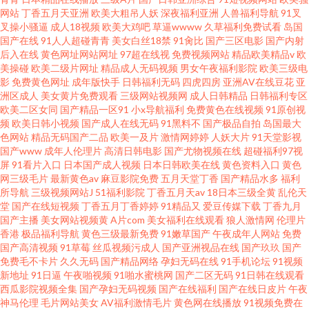
网站
丁香五月天亚洲
欧美大粗吊人妖
深夜福利亚洲
人兽福利导航
91叉
叉操小骚逼
成人18视频
欧美大鸡吧
草逼wwww
久草福利免费试看
岛国
国产在线
91人人超碰青青
美女白丝18禁
91肏比
国产三区电影
国产内射
后入在线
黄色网址网站网址
97超在线视
免费视频网站
精品欧美精品v
欧
美操碰
欧美二级片网址
精品成人无码视频
男女午夜福利影院
欧美三级电
影
免费黄色网址
成年版快手
日韩福利无码
四虎四房
亚洲AV在线豆花
亚
洲区成人
美女黄片免费观看
三级网站视频网
成人日韩精品
日韩福利专区
欧美二区女同
国产精品一区91
小x导航福利
免费黄色在线视频
91原创视
频
欧美日韩小视频
国产成人在线无码
91黑料不
国产极品自拍
岛国最大
色网站
精品无码国产二品
欧美一及片
激情网婷婷
人妖大片
91天堂影视
国产www
成年人伦理片
高清日韩电影
国产尤物视频在线
超碰福利97视
屏
91看片入口
日本国产成人视频
日本日韩欧美在线
黄色资料入口
黄色
网三级毛片
最新黄色av
麻豆影院免费
五月天堂丁香
国产精品水多
福利
所导航
三级视频网站J
51福利影院
丁香五月天av
18日本三级全黄
乱伦天
堂
国产在线短视频
丁香五月丁香婷婷
91精品又
爱豆传媒下载
丁香九月
国产主播
美女网站视频黄
A片com
美女福利在线观看
狼人激情网
伦理片
香港
极品福利导航
黄色三级最新免费
91嫩草国产
午夜成年人网站
免费
国产高清视频
91草莓
丝瓜视频污成人
国产亚洲视品在线
国产玖玖
国产
免费毛不卡片
久久无码
国产精品网络
孕妇无码在线
91手机论坛
91视频
新地址
91日逼
午夜啪视频
91啪水蜜桃网
国产二区无码
91日韩在线观看
西瓜影院视频全集
国产孕妇无码视频
国产在线福利
国产在线日皮片
午夜
神马伦理
毛片网站美女
AV福利激情毛片
黄色网在线播放
91视频免费在