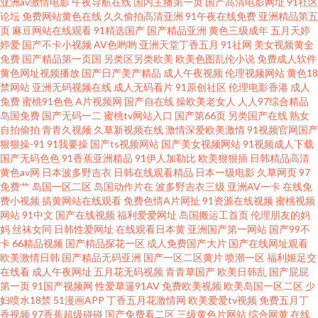
亚洲av激情电影
午夜导航在线
国内主播第一页
国产高清电影网址
91社区
日韩a 91社入口 91真人视频 美女性爱AV 超碰香蕉福利 偷窥自拍99 超碰免费
论坛
免费网站黄色在线
久久偷拍高清亚洲
91午夜在线免费
亚洲精品第五
页
麻豆网站在线观看
91精选国产
国产精品亚洲
黄色三级成年
五月天婷
婷爱
国产不卡小视频
AV色哟哟
亚洲天堂丁香五月
91社网
美女视频黄全
进入 日本淫网5 草草婷婷香蕉 91大神双飞美女 欧美人人插 97超碰超碰窝窝
免费
国产精品第一页国
另类区另类欧美
欧美色图乱伦小说
免费成人软件
黄色网址视频播放
国产日产美产精品
成人午夜视频
伦理视频网站
黄色18
精品玖玖 91网站免费视频 伦理聚合一级 中文字幕黄色毛片 变态另类首页在
禁网站
亚洲无码视频在线
成人无码看片
91原创社区
伦理电影香港
成人
免费
蜜桃91色色
A片视频网
国产自在线
操欧美老女人
人人97综合精品
岛国免费
国产无码一二
蜜桃tv网站入口
国产第66页
另类国产在线
熟女
线 日本在线a播放 97超碰福利电影 久草在线午夜剧场 亚洲变态性爱网 激情va
自拍偷拍
青青久视频
久草新视频在线
激情深爱欧美激情
91视频官网国产
狠狠操-91
91我要操
国产ts视频网站
国产美女视频网站
91视频成人下载
91黑丝露脚 人人妻人人插 日韩熟女视屏 www婷婷com 欧美福利啪啪啪 51视
国产无码色色
91香蕉亚洲精品
91伊人加勒比
欧美狠狠插
日韩精品高清
黄色av网
日本波多野吉衣
日韩在线观看精品
日本一级电影
久草网页
97
免费艹
岛国一区二区
岛国动作片在
波多野吉衣三级
亚洲AV一卡
在线免
频 国产欧美精品啪啪 天美tv入口 超碰极品 婷婷五月花激情 福利视频成人A片
费小视频
搞黄网站在线观看
免费色情A片网扯
91资源在线视频
蜜桃视频
网站
91中文
国产在线视频
福利爱爱网址
岛国搬运工首页
伦理朋友的妈
日韩五码 av天堂男人站 人人操人人摸超碰 avtt传媒 日本性交 人人摸日日操
妈
丝袜女同
日韩性爱网址
在线观看日本黄
亚洲国产第一网站
国产99不
卡
66精品视频
国产精品探花一区
成人免费国产大片
国产在线网址观看
欧美激情日韩
国产精品无码亚洲
国产一区二区黄片
喷潮一区
福利姬足交
俺去啦啦电影网 免费成人 www桃色av 人妖AV综合网 肏屄麻豆 人人色人人乐
在线看
成人午夜网址
五月花无码视频
青青草国产
欧美日韩乱
国产屁屁
第一页
91国产视频网
性爱草逼91AV
免费欧美视频
欧美岛国一区二区
少
人人 97福利超碰 美国性爱XXXX 91n女处 另类激情AV 91狼友在线观看 抖阴
妇喷水18禁
51漫画APP
丁香五月花激情网
欧美爱爱tv视频
免费五月丁
香视频
97香蕉超级碰碰
国产免费看二区
三级黄色片网站
综合网黄
在线