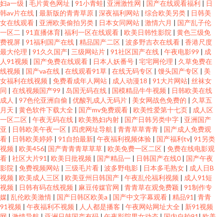
妇a一级
|
毛片黄色网址
|
91小青蛙
|
亚洲激性网
|
国产在线观看福利
|
日
韩av片在线
|
最新版的青青草原
|
深夜福利网站
|
综合欧美另类
|
日韩美
女在线观看
|
亚洲欧美偷拍另类
|
日本女同网站
|
激情六月
|
国产乱子伦
一区二
|
91直播体育
|
福利一区在线观看
|
欧美日韩性影院
|
黄色三级免
费视屏
|
91福利国产在线
|
精品国产二区
|
波多野吉衣在线看
|
香港尺度
最大伦理
|
91久久国产
|
三级网站片
|
91社区国产在线
|
午夜电影99
|
成
人91视频
|
国产免费在线观看
|
日本人妖番号
|
宅宅网伦理
|
久草免费在
线视频
|
国产va在线
|
在线观看91草
|
在线无码专区
|
馒头国产专区
|
美
女福利在线视频
|
免费看成年人网站
|
成人动漫18
|
91大片网站
|
丝袜女
同
|
在线视频国产99
|
岛国无码在线
|
国模精品牛牛视频
|
日韩欧美在线
成人
|
97色伦亚洲自偷
|
优酸乳成人无码片
|
美女网战色免费的
|
久草五
月天
|
黄色软件下载大全
|
国产mv免费观看
|
欧美性爱第十七页
|
成人区
一区二区
|
午夜无码在线
|
欧美熟妇内射
|
国产日韩另类中字
|
亚洲国产
亚
|
日韩欧美午夜一区
|
四虎网址导航
|
青青草草青青
|
国产成人免费观
看
|
日韩欧美婷婷
|
91自拍最新
|
午夜福利视频体验
|
国产福利tv
|
91另类
视频
|
欧美456
|
国产青青青草草草
|
欧美免费一区二区
|
免费在线电影观
看
|
社区大片91
|
欧美日批视频
|
国产精品一
|
日韩国产在线0
|
国产午夜
影院
|
免费视频网站
|
三级毛片看
|
波多野电影
|
日本多毛熟女
|
成人日B
视频
|
欧美成人三区
|
欧美亚州日韩国产
|
午夜乱伦福利视频
|
成人91短
视频
|
日韩有码在线视频
|
麻豆传媒官网
|
青青草在观免费颖
|
91制作专
媒
|
乱伦欧美激情
|
国产日韩区欧美a
|
国产中文字幕观看
|
精品91
|
青青
91视频
|
午夜福利不视频
|
人人都是播客
|
午夜网站网址大全
|
新91视频
网
|
激情导航
|
亚洲日韩国产有码
|
午夜影院男女动态
|
国内自拍91
|
欧美