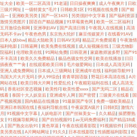
址大全
|
欧美一区二区高清
|
91老逼
|
日日操夜爽爽
|
成人午夜爽片
|
日欧
三级片网址
|
一级特黄女*毛片
|
日韩欧美1区
|
91视频在线免费
|
国产精
品一
|
亚洲欧美另类
|
国产一区1635
|
另类强奸中文字幕
|
国产福利资源
|
激情另类图片
|
国语自产精品视频
|
91草莓黄色网
|
欧美一区二区福利
|
五月激综合和网
|
亚洲孕妇AV
|
国产高清日韩
|
午夜我人在线视频
|
高清
无码不卡av
|
午夜色色男
|
东京热大轮奸
|
麻豆传媒簧片
|
在线看91AV
|
日本人妖bbw
|
精品大陆欧美
|
日韩AV无码
|
精品正片免费观看
|
午夜激情
福利电影
|
日韩逼网
|
欧美免费在线视频
|
成人短视频在线
|
三级尤物影
院福利
|
伦理欧美在线
|
91网站免费
|
日韩亚洲
|
家庭教师波多野
|
国产91
不卡高清
|
欧美久久免费精品
|
极品色骚女性交网
|
欧美在线播放
|
曰日
插夜夜艹艹肏
|
在线观看欧美日韩
|
毛片做爱网站
|
日本成人高清无码
|
亚洲人成免费网站
|
日本成人三级网站
|
亚洲成年在线
|
福利姬导航99
|
岛国大片大片无吗
|
伊人99综合
|
青青草国语版
|
野花日本高清在线
|
A片
网站在线
|
欧美日韩大片网
|
性爱乱伦
|
午夜精彩福利在线
|
成人高清无
码
|
香蕉社区变态视频
|
欧美性F
|
欧美性爱xxxx
|
国产无吗二区
|
精品在
线看
|
泰国十大人妖皇后
|
亚洲成年人网
|
国产密臂
|
三级黄片在线看
|
国
产视频视频
|
国内精品在线播放
|
91最新国产专区
|
免费一级欧美精品
|
亚洲日本韩国在线
|
夜福利导航在线
|
牛夜寂寞A级片
|
日韩8页
|
激情六
月
|
91视频中文字幕
|
人妖电影片
|
国产丝袜美女一
|
久久精品
|
操肥臀熟
女
|
91视频导航网址
|
国产自拍视频91
|
av无码免费福利
|
国产精品18成
人
|
国产熟女出轨91
|
黄色草逼
|
午夜在线观看影院
|
91视频软件
|
日韩欧
美另类在线
|
A片网站网址
|
91久久
|
日本在线影院
|
性插图福利影院
|
欧