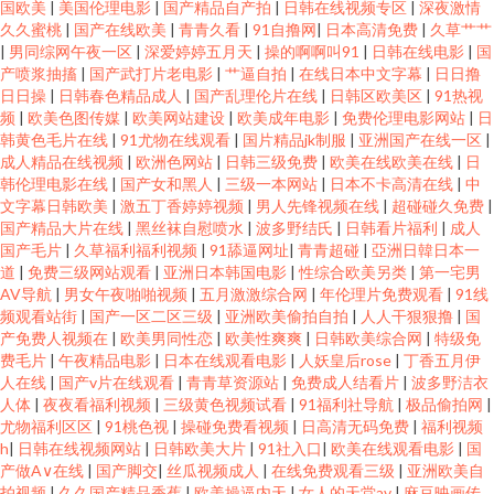
国欧美
|
美国伦理电影
|
国产精品自产拍
|
日韩在线视频专区
|
深夜激情
久久蜜桃
|
国产在线欧美
|
青青久看
|
91自撸网
|
日本高清免费
|
久草艹艹
|
男同综网午夜一区
|
深爱婷婷五月天
|
操的啊啊叫91
|
日韩在线电影
|
国
产喷浆抽搐
|
国产武打片老电影
|
艹逼自拍
|
在线日本中文字幕
|
日日撸
日日操
|
日韩春色精品成人
|
国产乱理伦片在线
|
日韩区欧美区
|
91热视
频
|
欧美色图传媒
|
欧美网站建设
|
欧美成年电影
|
免费伦理电影网站
|
日
韩黄色毛片在线
|
91尤物在线观看
|
国片精品jk制服
|
亚洲国产在线一区
|
成人精品在线视频
|
欧洲色网站
|
日韩三级免费
|
欧美在线欧美在线
|
日
韩伦理电影在线
|
国产女和黑人
|
三级一本网站
|
日本不卡高清在线
|
中
文字幕日韩欧美
|
激五丁香婷婷视频
|
男人先锋视频在线
|
超碰碰久免费
|
国产精品大片在线
|
黑丝袜自慰喷水
|
波多野结氏
|
日韩看片福利
|
成人
国产毛片
|
久草福利福利视频
|
91舔逼网址
|
青青超碰
|
亞洲日韓日本一
道
|
免费三级网站观看
|
亚洲日本韩国电影
|
性综合欧美另类
|
第一宅男
AV导航
|
男女午夜啪啪视频
|
五月激激综合网
|
年伦理片免费观看
|
91线
频观看站街
|
国产一区二区三级
|
亚洲欧美偷拍自拍
|
人人干狠狠撸
|
国
产免费人视频在
|
欧美男同性恋
|
欧美性爽爽
|
日韩欧美综合网
|
特级免
费毛片
|
午夜精品电影
|
日本在线观看电影
|
人妖皇后rose
|
丁香五月伊
人在线
|
国产v片在线观看
|
青青草资源站
|
免费成人结看片
|
波多野洁衣
人体
|
夜夜看福利视频
|
三级黄色视频试看
|
91福利社导航
|
极品偷拍网
|
尤物福利区区
|
91桃色视
|
操碰免费看视频
|
日高清无码免费
|
福利视频
h
|
日韩在线视频网站
|
日韩欧美大片
|
91社入口
|
欧美在线观看电影
|
国
产做A∨在线
|
国产脚交
|
丝瓜视频成人
|
在线免费观看三级
|
亚洲欧美自
拍视频
|
久久国产精品香蕉
|
欧美操逼内天
|
女人的天堂av
|
麻豆映画传