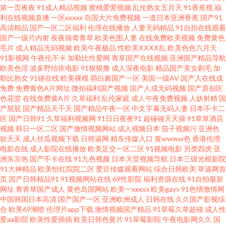
院 老司机亚洲影院 午夜晚间福利 超碰夜里草 美女青娱乐91 色综合福利导航
第一页夜夜
91成人精品视频
蜜桃爱爱视频
乱伦熟女五月天
91香蕉视
福
利在线视频直播
一区xxxxx
岛国大片免费视频
一道日本亚洲香蕉
国产91
高清精品
国产一区二区福利
伦理在线播放
人妻无码精品
91自拍在线观看
91论坛 狼友色五月天 午夜剧场成人18 AV国产网址 97人人色 国产精诚精品
国产一级片内射
夜夜骑青青草
欧美色图人妻
在线免费欧美视频
免费黄色
毛片
成人精品无码视频
欧美午夜极品
性欧美ⅩⅩⅩⅩ乱
欧美色色六月天
欧美午夜狼人 午夜久草 操素人妻 蜜桃aa视频导航 日韩色图中文字幕 91香蕉
91影视网
午夜伦不卡
加勒比性爱网
青草国产在线视频
亚洲国产精品导航
欧美色淫
波多野结依电影
91狠狠撸
成人深夜电影
精品国产美女剃毛
加
勒比熟女
91碰在线
欧美裸模
萌白酱国产一区
美国一级AV
国产人在线成
综合操网 国产美女主播自拍 日韩无人区艹 91色狼网站 黑料嫩草人人精品 黑
免费
免费黄色A片网址
微拍福利国产视频
国产人成无码视频
国产原创区
色花堂
在线免费黄A片
久草福利
乱伦家庭
成人午夜免费视频
人妖射精
国
丝视频 日韩新片王网 91次元网 五月天婷婷小说 偷拍97av 91免费网站观看 国
产屁屁
国产精品天干天
国产精品午夜一区
中文字幕无码人妻
日本不卡二
区
国产日韩91
久草福利视频网
91日日夜夜91
超碰碰天天操
91草草酒店
视频
韩日一区二区
国产激情视频网站
成人视频日本
茄子视频污
亚洲色
产偷自拍 国产三极片 麻豆avtt99 无码欧美另类 91视频91 国产精品久草不停
欲天天
成人丝瓜视频下载
日韩逼网
精东传媒入口
黄wwww色
香港伦理
电影在线
成人影院在线播放
欧美足交一区二区
91视频电影
另类四虎
亚
日韩蜜臀91 91熟女网站 福利AV片 狼友TV 无码人妻装修 97影院亚洲 国产久
洲东京热
国产不卡在线
91九色视频
日本天堂视频导航
日本三级光棍影院
91大神精品
欧美怡红院院二区
爱豆传媒观看网站
综合日韩欧美
草逼网首
页
国产日韩精品91
91视频网站在线
69性影院
福利资源在线
91自拍最新
草要 青青操逼网 亚洲第五页色图 av性影 国产欧美日韩综合 青娱乐大鸡吧av
网址
青青草国产成人
黄色岛国网站
欧美一xxxxx
欧美gayv
91色情激情网
中国韩国日本高清
国产国产一区
亚洲欧洲成人
日韩在线
久久国产影视综
91视频在线播 日韩色图资源 91网站网址大全 黄色网址666 影音先锋三级片
合
欧美69潮喷
伦理片app下载
激情视频国产精品
91草莓久草超碰
成人性
爱aa影院
欧美性爱插插
欧美日韩色黄片
91草莓影院
午夜电影网久久
国