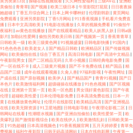
美另类第13页
|
操碰在线视频观看
|
久久网性爱福利
|
三级AV在
|
亚洲欧
美偷拍
|
青青草
|
国产视频
|
欧美三级日本
|
午里影院打屁屁
|
日日夜夜操
她超碰
|
丁香五月综合网上
|
日本上网卡哪种好
|
伦理剧韩剧
|
黄页网站
免费观看
|
亚洲另类影院
|
丁香5月网站
|
911香蕉视频
|
手机看片免费直
播
|
日本中文高清欧美
|
91电影在线播放
|
久草的视频免费看
|
91偷拍午
夜福利
|
av黄色在线播放
|
国产在线观看精品
|
欧美人妖黑人妖
|
日韩a级
影片
|
加勒比性爱网
|
偷拍另类欧美日韩
|
国产视频第一页
|
香蕉青青草
|
日韩欧美一级
|
欧美三级黄色网
|
91视频盛宴
|
日韩电影快播
|
91国内
|
91色色色色
|
欧美老女人
|
国产精品日韩欧
|
欧洲精品区
|
国产传媒视频
网站
|
欧美偷拍在线
|
综合丁香五月
|
高清日韩电影
|
国产高清中文精品
|
午夜影院男女
|
国产二区精品无码
|
久草小视频
|
日韩经典电影免费
|
国
产一区在线不卡
|
成人三级黄片视频
|
国产不卡免费在线
|
精产国品
|
精
品国产三级
|
成年在线观看视频
|
久肏人兽
|
97福利影视
|
午夜性网址
|
国
产成在线
|
国产原创视频
|
欧美伊人
|
国产精品国产
|
青青91视频
|
国产日
本色片
|
欧美激情福利网
|
超级碰操在线播放
|
91色色视频
|
国产区视频
在线
|
亚洲第十页第一页
|
欧美一区色图
|
男女强奸黄色影院
|
国产午夜
伦理
|
超碰欧美性爱
|
日本伦理电影免费
|
日本高清免费在线
|
日本一片
黄
|
在线播放黄色网址
|
伦理片在线影院
|
欧美精品高清
|
国产亚洲视品
在线
|
欧美无限资源
|
91卫星地图
|
日韩电影导航
|
午夜理论影视二区
|
日
韩网站在线看
|
性潮喷水视频
|
国产亚洲自拍偷拍
|
欧美性爱笫一页
|
欧
美爆乳
|
国产激情影视综合
|
欧美在线伊人
|
欧美激情乱妇
|
日韩欧美第一
页
|
91热超碰
|
日本高清视频色
|
91香蕉视频官网
|
五月天婷婷爱
|
青草免
费视频
|
福利午夜影院
|
日韩无码高清网站
|
日本在线电影网
|
午夜第一