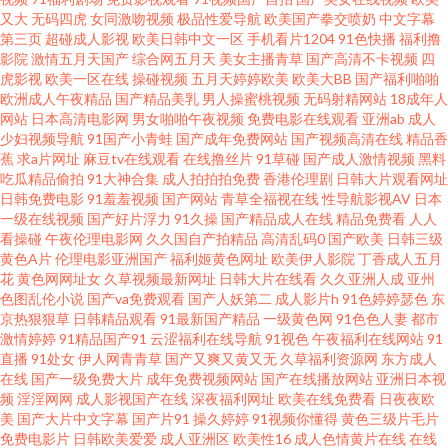
欧美日韩色 亚洲av网子 超碰久在线 久久嫩草综合网 手机在线三级中文 另类
又大
无码四虎
女同激吻视频
极品性爱导航
欧美国产拳交喷奶
中文字幕
第三页
超碰成人影视
欧美日韩中文一区
手机看片1204
91色快播
福利撸
影院
激情五月天国产
综合网五月天
美女主播青草
国产高清不卡视频
四
视频综合 婷婷好色五月天 豆花Va官网 91探花在线观看 豆花成人精品网 另类
虎影视
欧美一区在线
操碰视频
五月天婷婷欧美
欧美大BB
国产福利啪啪
欧洲成人午夜精品
国产精品美乳
男人操蜜桃视频
无码射精网站
18成年人
激情无毒不卡 91网站做爱 黄色香蕉视屏 日本有码天堂 91精选视频 美女红杏
网站
日本高清电影网
男女啪啪午夜视频
免费电影在线观看
亚洲ab
成人
少妇视频导航
91国产小青蛙
国产成年免费网站
国产视频高清在线
精品香
蕉
求a片网址
麻豆tv在线观看
在线撸丝片
91草碰
国产成人激情视频
黑料
网站 午夜福利据场 Av爱爱69 激情另类综合 三级片中日韩 jk白丝被射 韩日无
吃瓜精品偷拍
91大神合集
成人拍拍拍免费
香港伦理剧
日韩大片观看网址
日韩免费电影
91羞羞视频
国产网站
青草全福视在线
性导航影视AV
日本
码片 日本情色2区3区 91美女足交麻豆 浮力欧美第一页 微拍福利成人 成人精
一级在线视频
国产好片浮力
91久操
国产精品成人在线
精品免费看
人人
看操碰
午夜伦理电影网
久久国自产拍精品
高清乱码0
国产欧美
日韩三级
黄色A片
伦理电影亚洲国产
福利姬黄色网址
欧美伊人影院
丁香成人五月
品免费网 日韩操逼片 97超碰人人妻 黄色小电彭 日本女优婷婷 在线网址入口
花
黄色网网址女
久草视频最新网址
日韩大片在线看
久久亚洲人成
亚州
色图乱伦小说
国产va免费观看
国产人妖第二
成人影片h
91色婷婷瑟色
东
av 第一福利航官方 免费成人 91污网站 久久网址二区 丝袜人妻中文字幕 超碰
京热狠狠草
日韩精品观看
91最新国产精品
一级黄色网
91色色人妻
都市
激情婷婷
91精品国产91
云涩福利在线导航
91视色
午夜福利在线网站
91
直播
91处女
伊人网青青草
国产又爽又黄又无
久草福利资源网
东方成人
在线搞99 美女巨乳被后入 五月花成人在线观 变态丝袜另类 欧美A视频 午夜
在线
国产一级免费大片
成年免费视频网站
国产在线播放网站
亚洲日本视
频
淫淫网网
成人影视国产在线
深夜福利网址
欧美在线免费看
日夜夜欧
福利18禁 色偷偷影院 久草电影网 亚洲另类偷拍精品 成人无码福利导航 欧美
美
国产大片中文字幕
国产片91
操久婷婷
91视频你懂得
黄色三级片毛片
免费电影片
日韩欧美爱爱
成人亚洲区
欧美性16
成人色情黄片在线
在线